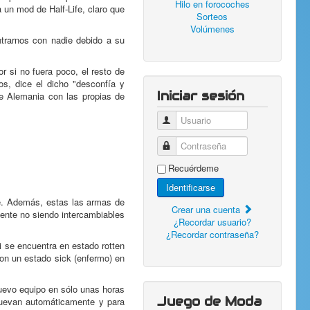
Hilo en forocoches
 un mod de Half-Life, claro que
Sorteos
Volúmenes
trarnos con nadie debido a su
 si no fuera poco, el resto de
s, dice el dicho "desconfía y
Iniciar sesión
e Alemania con las propias de
Usuario
Contraseña
Recuérdeme
Identificarse
te. Además, estas las armas de
Crear una cuenta
mente no siendo intercambiables
¿Recordar usuario?
¿Recordar contraseña?
i se encuentra en estado rotten
on un estado sick (enfermo) en
uevo equipo en sólo unas horas
Juego de Moda
nuevan automáticamente y para