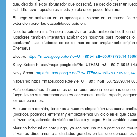
que, debido al éxito abrumador que cosechó, se decidió crear un juego
Half-Life tuvo tropecientos mods y sólo unos pocos triunfaron.
El juego se ambienta en un apocalipsis zombie en un estado ficti
extensión pero, las casualidades existen.
Nuestra primera misión será sobrevivir en este ambiente hostil en e
jugadores también intentarán acabar con nosotros para robarnos o
acertarás". Las ciudades de este mapa no son propiamente original
Chernarus:
Electro:
https://maps.google.de/?ie=UTF8&t=h&ll=50.678785,14.15
Stary Sobor: https://maps.google.de/?ie=UTF8&t=h&ll=50.716515,1
Novy Sobor:
https://maps.google.de/?ie=UTF8&t=h&ll=50.716977,1
Kabanino: https://maps.google.de/?ie=UTF8&t=h&ll=50.722893,14.
Para defendernos disponemos de un buen arsenal de armas que nos r
fuego llevan sus correspondientes accesorios: mirilla, bípode, carga
los componentes.
En cuanto a comida, tenemos a nuestra disposición una buena cantidad
(podrido), podemos enfermar y empezaremos un ciclo en el que cada v
el inventario, además de visión en blanco y negro. Esto también su
Morir es habitual en este juego, ya sea por una mala gestión de rec
si vamos directamente a ciudades grandes en las que conocemos e