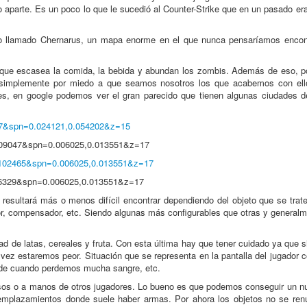
 aparte. Es un poco lo que le sucedió al Counter-Strike que en un pasado era
cio llamado Chernarus, un mapa enorme en el que nunca pensaríamos encon
l que escasea la comida, la bebida y abundan los zombis. Además de eso, por
 simplemente por miedo a que seamos nosotros los que acabemos con ello
es, en google podemos ver el gran parecido que tienen algunas ciudades d
657&spn=0.024121,0.054202&z=15
4.09047&spn=0.006025,0.013551&z=17
4.102465&spn=0.006025,0.013551&z=17
076329&spn=0.006025,0.013551&z=17
esultará más o menos difícil encontrar dependiendo del objeto que se tra
dor, compensador, etc. Siendo algunas más configurables que otras y general
 de latas, cereales y fruta. Con esta última hay que tener cuidado ya que s
ez estaremos peor. Situación que se representa en la pantalla del jugador c
cede cuando perdemos mucha sangre, etc.
ursos o a manos de otros jugadores. Lo bueno es que podemos conseguir un n
mplazamientos donde suele haber armas. Por ahora los objetos no se re