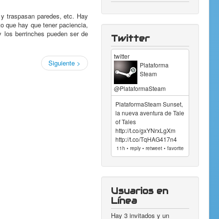
 y traspasan paredes, etc. Hay
to que hay que tener paciencia,
 y los berrinches pueden ser de
Twitter
twitter
Siguiente >
Plataforma
Steam
@PlataformaSteam
PlataformaSteam Sunset,
la nueva aventura de Tale
of Tales
http://t.co/gxYNrxLgXm
http://t.co/TqHAG417n4
11h • reply • retweet • favorite
Usuarios en
Línea
Hay 3 invitados y un