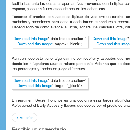
facilita bastante las cosas al apuntar. Nos movemos con la típica
espacio, y con shift nos escondemos en las coberturas.
Tenemos diferentes localizaciones típicas del western: un rancho, un
cuidados y modelados para darle a cada bando escondites y cobertu
Dependiendo de cómo avance la lucha, sonará una canción u otra, dá
Download this image
" data-fresco-caption="
Download this image
"
Download this image
" target="_blank">
Download this imag
Aún con todo esto tiene largo camino por recorrer y aspectos que mej
donde los 4 jugadores usan el mismo personaje. Además que se debe a
los personajes y modos de juego diferentes.
Download this image
" data-fresco-caption="
Download this image
" target="_blank">
En resumen, Secret Ponchos es una opción a esas tardes aburridas 
Aprovechad el Early Access y llevaos dos copias por el precio de una
< Anterior
Escribir un comentario