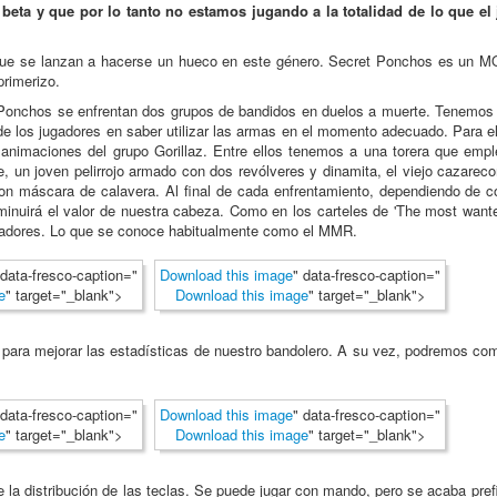
beta y que por lo tanto no estamos jugando a la totalidad de lo que el 
ue se lanzan a hacerse un hueco en este género. Secret Ponchos es un 
primerizo.
Ponchos se enfrentan dos grupos de bandidos en duelos a muerte. Tenemo
d de los jugadores en saber utilizar las armas en el momento adecuado. Para 
as animaciones del grupo Gorillaz. Entre ellos tenemos a una torera que emp
, un joven pelirrojo armado con dos revólveres y dinamita, el viejo cazarec
n máscara de calavera. Al final de cada enfrentamiento, dependiendo de
inuirá el valor de nuestra cabeza. Como en los carteles de 'The most wante
ugadores. Lo que se conoce habitualmente como el MMR.
 data-fresco-caption="
Download this image
" data-fresco-caption="
e
" target="_blank">
Download this image
" target="_blank">
ra mejorar las estadísticas de nuestro bandolero. A su vez, podremos co
 data-fresco-caption="
Download this image
" data-fresco-caption="
e
" target="_blank">
Download this image
" target="_blank">
 la distribución de las teclas. Se puede jugar con mando, pero se acaba prefi