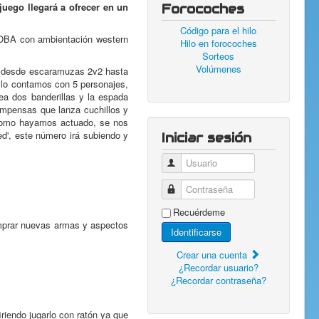
juego llegará a ofrecer en un
Forocoches
Código para el hilo
MOBA con ambientación western
Hilo en forocoches
Sorteos
Volúmenes
s desde escaramuzas 2v2 hasta
ello contamos con 5 personajes,
lea dos banderillas y la espada
ompensas que lanza cuchillos y
 como hayamos actuado, se nos
d', este número irá subiendo y
Iniciar sesión
Usuario
Contraseña
Recuérdeme
mprar nuevas armas y aspectos
Identificarse
Crear una cuenta
¿Recordar usuario?
¿Recordar contraseña?
riendo jugarlo con ratón ya que