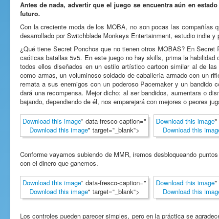
Antes de nada, advertir que el juego se encuentra aún en estado 
futuro.
Con la creciente moda de los MOBA, no son pocas las compañías q
desarrollado por Switchblade Monkeys Entertainment, estudio indie y 
¿Qué tiene Secret Ponchos que no tienen otros MOBAS? En Secret 
caóticas batallas 5v5. En este juego no hay skills, prima la habilida
todos ellos diseñados en un estilo artístico cartoon similar al de l
como armas, un voluminoso soldado de caballería armado con un rifle
remata a sus enemigos con un poderoso Pacemaker y un bandido co
dará una recompensa. Mejor dicho: al ser bandidos, aumentara o dism
bajando, dependiendo de él, nos emparejará con mejores o peores j
Download this image
" data-fresco-caption="
Download this image
"
Download this image
" target="_blank">
Download this imag
Conforme vayamos subiendo de MMR, iremos desbloqueando puntos pa
con el dinero que ganemos.
Download this image
" data-fresco-caption="
Download this image
"
Download this image
" target="_blank">
Download this imag
Los controles pueden parecer simples, pero en la práctica se agradece