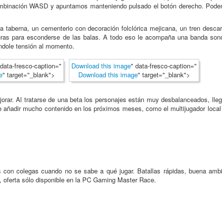
 combinación WASD y apuntamos manteniendo pulsado el botón derecho. Pode
a taberna, un cementerio con decoración folclórica mejicana, un tren descar
ras para esconderse de las balas. A todo eso le acompaña una banda sonor
ndole tensión al momento.
 data-fresco-caption="
Download this image
" data-fresco-caption="
e
" target="_blank">
Download this image
" target="_blank">
orar. Al tratarse de una beta los personajes están muy desbalanceados, lleg
ñadir mucho contenido en los próximos meses, como el multijugador local a 
con colegas cuando no se sabe a qué jugar. Batallas rápidas, buena ambie
, oferta sólo disponible en la PC Gaming Master Race.