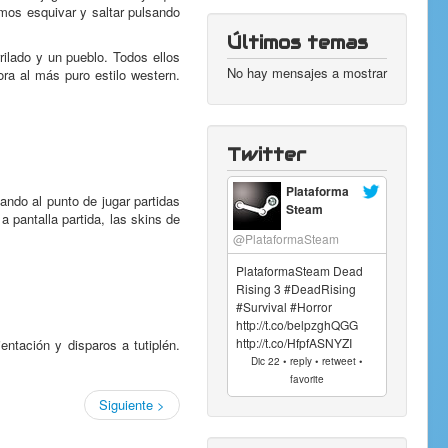
mos esquivar y saltar pulsando
Últimos temas
rilado y un pueblo. Todos ellos
No hay mensajes a mostrar
a al más puro estilo western.
Twitter
Plataforma
ando al punto de jugar partidas
Steam
pantalla partida, las skins de
@PlataformaSteam
PlataformaSteam Dead
Rising 3 #DeadRising
#Survival #Horror
http://t.co/belpzghQGG
http://t.co/HfpfASNYZI
ntación y disparos a tutiplén.
Dic 22 • reply • retweet •
favorite
Siguiente >