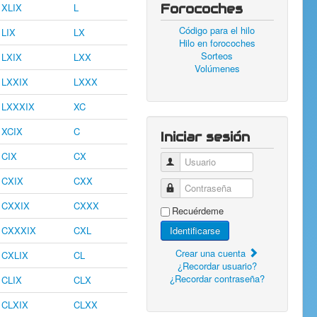
XLIX
L
Forocoches
Código para el hilo
LIX
LX
Hilo en forocoches
Sorteos
LXIX
LXX
Volúmenes
LXXIX
LXXX
LXXXIX
XC
XCIX
C
Iniciar sesión
CIX
CX
Usuario
CXIX
CXX
Contraseña
CXXIX
CXXX
Recuérdeme
CXXXIX
CXL
Identificarse
Crear una cuenta
CXLIX
CL
¿Recordar usuario?
¿Recordar contraseña?
CLIX
CLX
CLXIX
CLXX