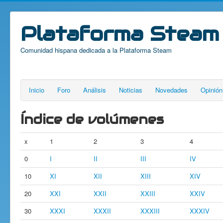
Plataforma Steam
Comunidad hispana dedicada a la Plataforma Steam
Inicio
Foro
Análisis
Noticias
Novedades
Opinión
Índice de volúmenes
x
1
2
3
4
0
I
II
III
IV
10
XI
XII
XIII
XIV
20
XXI
XXII
XXIII
XXIV
30
XXXI
XXXII
XXXIII
XXXIV