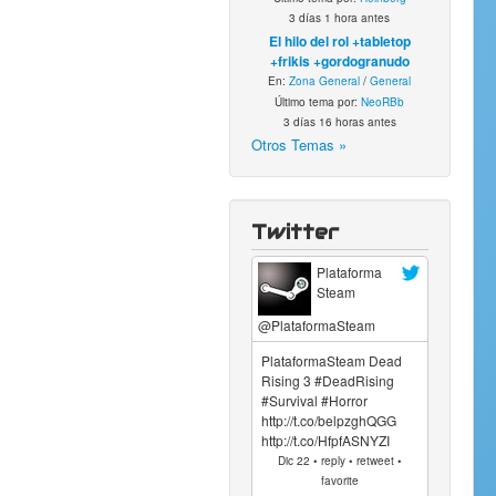
3 días 1 hora antes
El hilo del rol +tabletop
+frikis +gordogranudo
En:
Zona General
/
General
Último tema por:
NeoRBb
3 días 16 horas antes
Otros Temas »
Twitter
Plataforma
Steam
@PlataformaSteam
PlataformaSteam Dead
Rising 3 #DeadRising
#Survival #Horror
http://t.co/belpzghQGG
http://t.co/HfpfASNYZI
Dic 22 • reply • retweet •
favorite