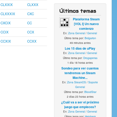
CLXXIX
CLXXX
Últimos temas
CLXXXIX
CXC
Plataforma Steam
CXCIX
CC
[VOL I] Un nuevo
comienzo
CCIX
CCX
En:
Zona General
/
General
Último tema por:
Belgarion
CCXIX
CCXX
49 minutos antes
Los 15 días de uPlay
En:
Zona General
/
General
Último tema por:
Drogaperas
1 día 18 horas antes
Sondeo para ver cuantos
tendremos un Steam
Machine...
En:
Zona SteamOS
/
Soporte
General
Último tema por:
BloodStar
2 días 23 horas antes
¿Cuál va a ser el próximo
juego que empieces?
En:
Zona General
/
General
Último tema por:
Heinberg