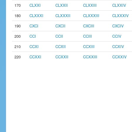
170
CLXXI
CLXXII
CLXXIII
CLXXIV
180
CLXXXI
CLXXXII
CLXXXIII
CLXXXIV
190
CXCI
CXCII
CXCIII
CXCIV
200
CCI
CCII
CCIII
CCIV
210
CCXI
CCXII
CCXIII
CCXIV
220
CCXXI
CCXXII
CCXXIII
CCXXIV