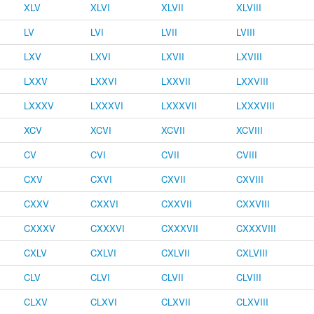
XLV
XLVI
XLVII
XLVIII
LV
LVI
LVII
LVIII
LXV
LXVI
LXVII
LXVIII
LXXV
LXXVI
LXXVII
LXXVIII
LXXXV
LXXXVI
LXXXVII
LXXXVIII
XCV
XCVI
XCVII
XCVIII
CV
CVI
CVII
CVIII
CXV
CXVI
CXVII
CXVIII
CXXV
CXXVI
CXXVII
CXXVIII
CXXXV
CXXXVI
CXXXVII
CXXXVIII
CXLV
CXLVI
CXLVII
CXLVIII
CLV
CLVI
CLVII
CLVIII
CLXV
CLXVI
CLXVII
CLXVIII