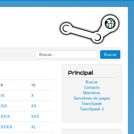
Buscar...
Buscar
Principal
Buscar
9
10
Contacto
Miembros
IX
X
Servidores de juegos
TeamSpeak
XIX
XX
TeamSpeak 2
XXIX
XXX
XXXIX
XL