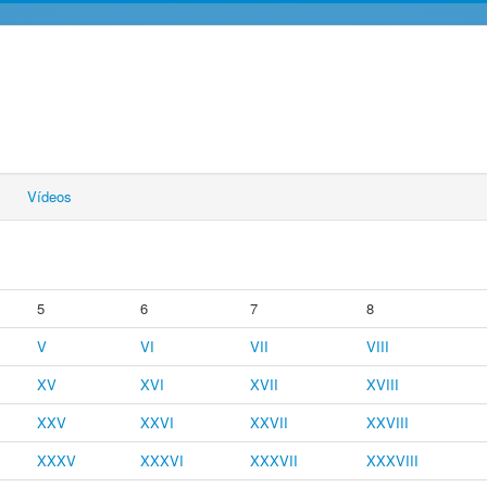
Vídeos
5
6
7
8
V
VI
VII
VIII
XV
XVI
XVII
XVIII
XXV
XXVI
XXVII
XXVIII
XXXV
XXXVI
XXXVII
XXXVIII