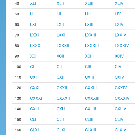
40
XLI
XLII
XLIII
XLIV
50
LI
LII
LIII
LIV
60
LXI
LXII
LXIII
LXIV
70
LXXI
LXXII
LXXIII
LXXIV
80
LXXXI
LXXXII
LXXXIII
LXXXIV
90
XCI
XCII
XCIII
XCIV
100
CI
CII
CIII
CIV
110
CXI
CXII
CXIII
CXIV
120
CXXI
CXXII
CXXIII
CXXIV
130
CXXXI
CXXXII
CXXXIII
CXXXIV
140
CXLI
CXLII
CXLIII
CXLIV
150
CLI
CLII
CLIII
CLIV
160
CLXI
CLXII
CLXIII
CLXIV